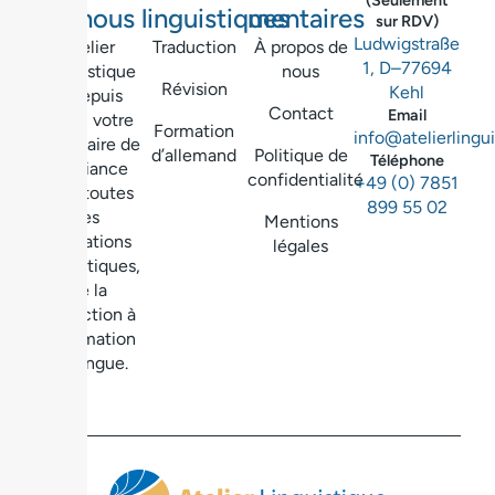
(Seulement
de nous
linguistiques
mentaires
sur RDV)
Ludwigstraße
Atelier
Traduction
À propos de
1, D–77694
Linguistique
nous
Révision
Kehl
– Depuis
Contact
Email
2003, votre
Formation
info@atelierlingu
partenaire de
d’allemand
Politique de
Téléphone
confiance
confidentialité
+49 (0) 7851
pour toutes
899 55 02
les
Mentions
prestations
légales
linguistiques,
de la
traduction à
la formation
en langue.